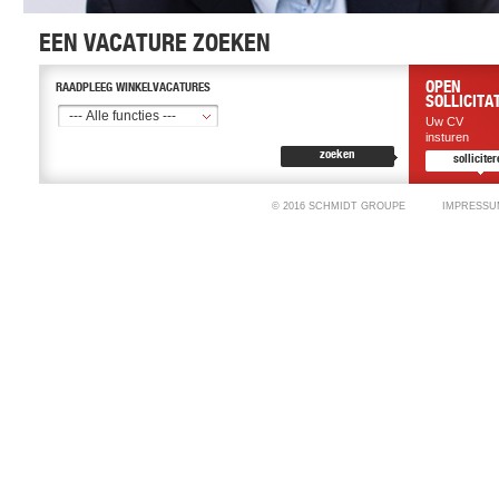
EEN VACATURE ZOEKEN
OPEN
RAADPLEEG WINKELVACATURES
SOLLICITAT
--- Alle functies ---
Uw CV
insturen
zoeken
sollicite
© 2016 SCHMIDT GROUPE
IMPRESS