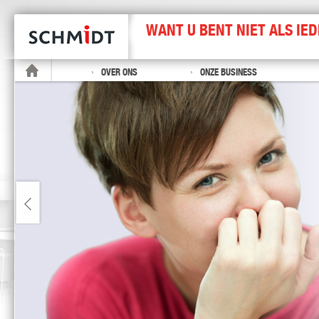
WANT U BENT NIET ALS IE
OVER ONS
ONZE BUSINESS